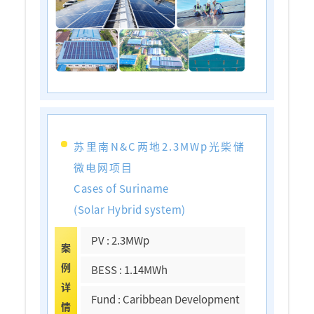
苏里南N&C两地2.3MWp光柴储
微电网项目
Cases of Suriname
(Solar Hybrid system)
PV : 2.3MWp
案
例
BESS : 1.14MWh
详
Fund : Caribbean Development
情