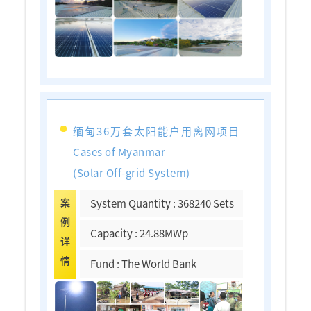
缅甸36万套太阳能户用离网项目
Cases of Myanmar
(Solar Off-grid System)
案
System Quantity : 368240 Sets
例
Capacity : 24.88MWp
详
情
Fund : The World Bank