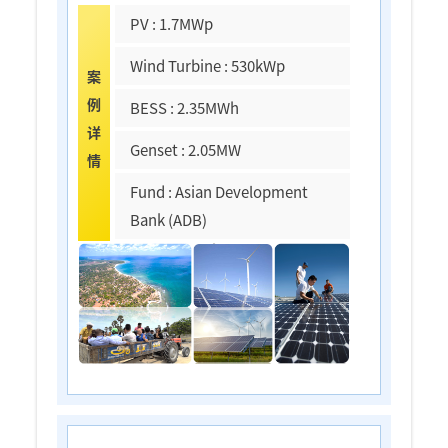
PV : 1.7MWp
Wind Turbine : 530kWp
案
例
BESS : 2.35MWh
详
Genset : 2.05MW
情
Fund : Asian Development
Bank (ADB)