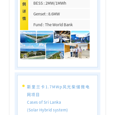
BESS : 2MW/1MWh
例
详
Genset : 8.6MW
情
Fund : The World Bank
斯里兰卡1.7MWp风光柴储微电
网项目
Cases of Sri Lanka
(Solar Hybrid system)