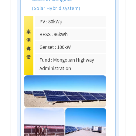
(Solar Hybrid system)
PV : 80kWp
案
BESS : 96kWh
例
Genset : 100kW
详
情
Fund : Mongolian Highway
Administration