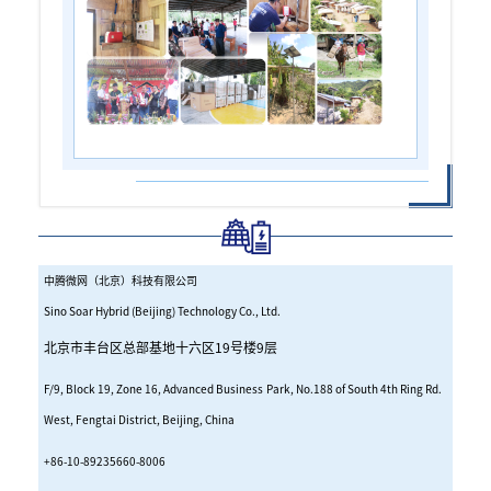
中腾微网（北京）科技有限公司
Sino Soar Hybrid (Beijing) Technology Co., Ltd.
北京市丰台区总部基地十六区19号楼9层
F/9, Block 19, Zone 16, Advanced Business Park, No.188 of South 4th Ring Rd.
West, Fengtai District, Beijing, China
+86-10-89235660-8006