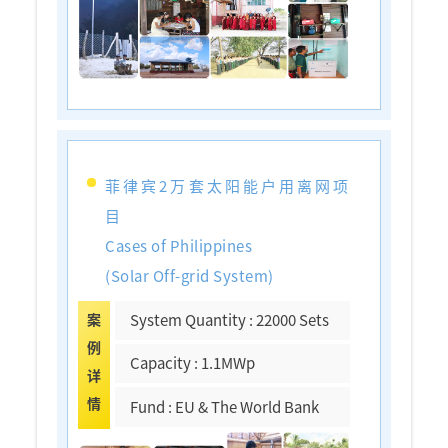
菲律宾2万套太阳能户用离网项
目
Cases of Philippines
(Solar Off-grid System)
案
System Quantity : 22000 Sets
例
Capacity : 1.1MWp
详
情
Fund : EU & The World Bank