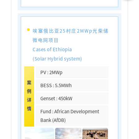
埃塞俄比亚25村庄2MWp光柴储
微电网项目
Cases of Ethiopia
(Solar Hybrid system)
PV : 2MWp
案
BESS : 5.5MWh
例
Genset : 450kW
详
情
Fund : African Development
Bank (AfDB)