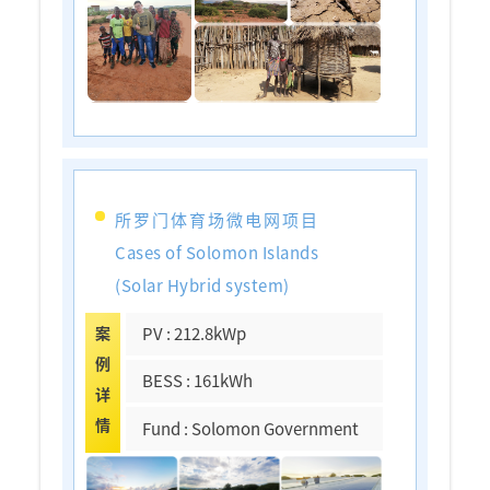
所罗门体育场微电网项目
Cases of Solomon Islands
(Solar Hybrid system)
案
PV : 212.8kWp
例
BESS : 161kWh
详
情
Fund : Solomon Government