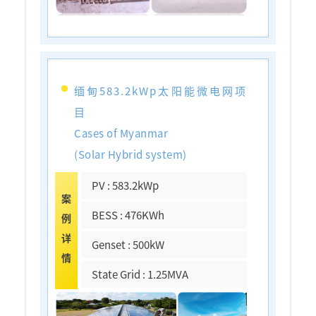
缅甸583.2kWp太阳能微电网项
目
Cases of Myanmar
(Solar Hybrid system)
PV : 583.2kWp
案
BESS : 476KWh
例
详
Genset : 500kW
情
State Grid : 1.25MVA