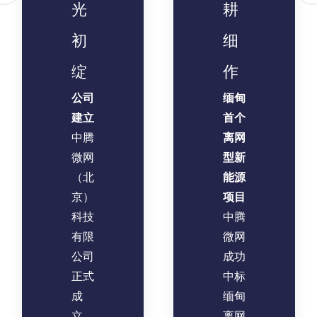
光
耕
初
细
绽
作
公司
缅甸
建立
首个
中腾
离网
微网
型新
（北
能源
京）
项目
科技
中腾
有限
微网
公司
成功
正式
中标
成
缅甸
立。
离网