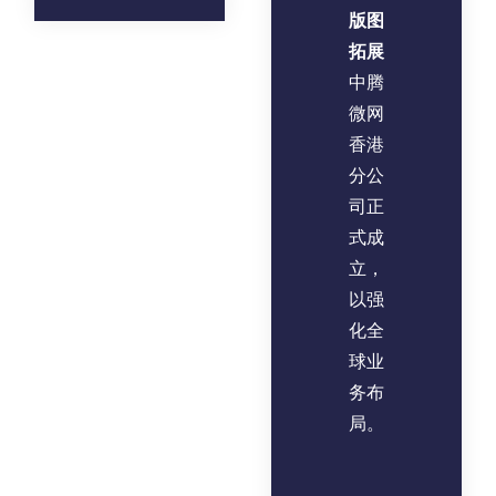
版图
拓展
中腾
微网
香港
分公
司正
式成
立，
以强
化全
球业
务布
局。