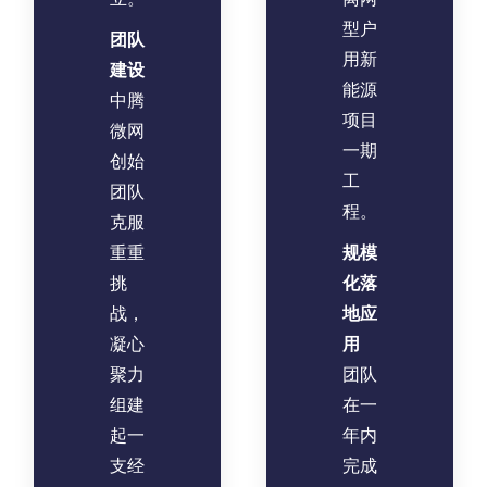
型户
团队
用新
建设
能源
中腾
项目
微网
一期
创始
工
团队
程。
克服
重重
‌规模
挑
化落
战，
地应
凝心
用
聚力
团队
组建
在一
起一
年内
支经
完成