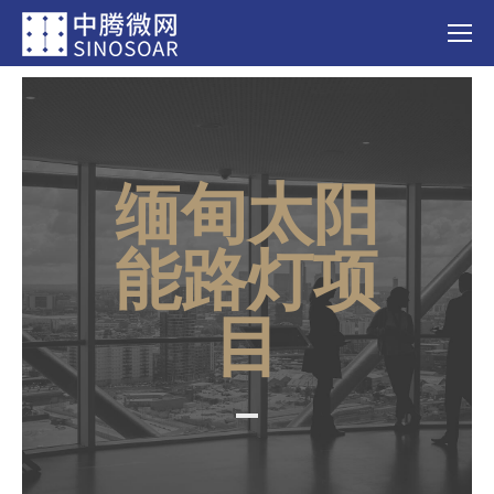
缅甸太阳
能路灯项
目