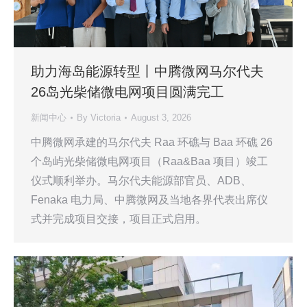
助力海岛能源转型丨中腾微网马尔代夫
26岛光柴储微电网项目圆满完工
新闻中心
By
Victoria
August 3, 2026
中腾微网承建的马尔代夫 Raa 环礁与 Baa 环礁 26
个岛屿光柴储微电网项目（Raa&Baa 项目）竣工
仪式顺利举办。马尔代夫能源部官员、ADB、
Fenaka 电力局、中腾微网及当地各界代表出席仪
式并完成项目交接，项目正式启用。