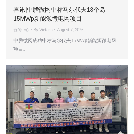
喜讯|中腾微网中标马尔代夫13个岛
15MWp新能源微电网项目
新闻中心
By
Victoria
August 7, 2026
中腾微网成功中标马尔代夫15MWp新能源微电网
项目。