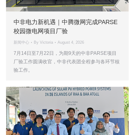
中非电力新机遇｜中腾微网完成PARSE
校园微电网项目厂验
新闻中心
By
Victoria
August 4, 2026
7月14日至7月22日，为期9天的中非PARSE项目
厂验工作圆满收官，中非代表团全程参与各环节核
验工作。