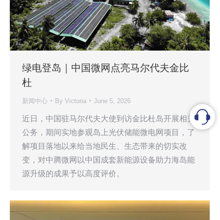
绿电登岛｜中国微网点亮马尔代夫金比
杜
新闻中心
By
Victoria
June 5, 2026
近日，中国驻马尔代夫大使到访金比杜岛开展相关
公务，期间实地参观岛上光伏储能微电网项目，了
解项目落地以来给当地民生、生态带来的切实改
变，对中腾微网以中国成套新能源设备助力海岛能
源升级的成果予以高度评价。