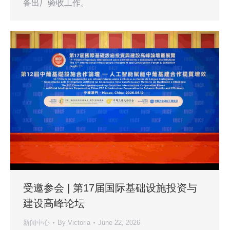
备出厂验收工作。
受邀参会 | 第17届国际基础设施投资与
建设高峰论坛
新闻中心
By
Victoria
June 22, 2026